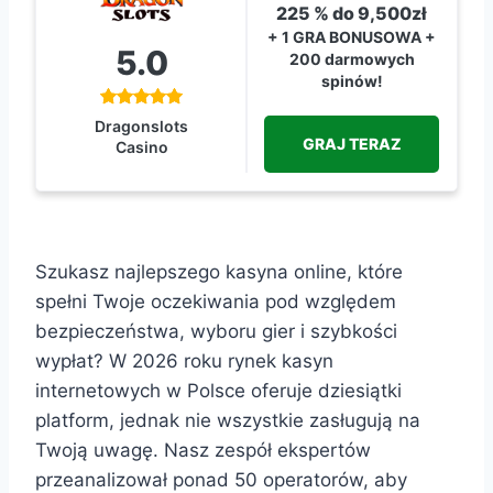
225 % do 9,500zł
+ 1 GRA BONUSOWA +
5.0
200 darmowych
spinów!
Dragonslots
GRAJ TERAZ
Casino
Szukasz najlepszego kasyna online, które
spełni Twoje oczekiwania pod względem
bezpieczeństwa, wyboru gier i szybkości
wypłat? W 2026 roku rynek kasyn
internetowych w Polsce oferuje dziesiątki
platform, jednak nie wszystkie zasługują na
Twoją uwagę. Nasz zespół ekspertów
przeanalizował ponad 50 operatorów, aby