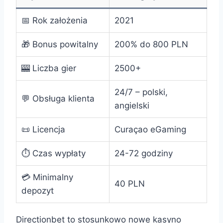
📅 Rok założenia
2021
🎁 Bonus powitalny
200% do 800 PLN
🎰 Liczba gier
2500+
24/7 – polski,
💬 Obsługa klienta
angielski
📜 Licencja
Curaçao eGaming
⏱️ Czas wypłaty
24-72 godziny
💳 Minimalny
40 PLN
depozyt
Directionbet to stosunkowo nowe kasyno