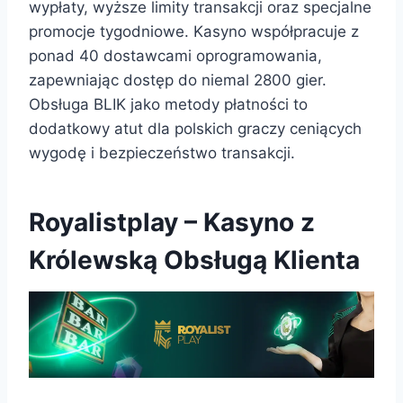
wypłaty, wyższe limity transakcji oraz specjalne
promocje tygodniowe. Kasyno współpracuje z
ponad 40 dostawcami oprogramowania,
zapewniając dostęp do niemal 2800 gier.
Obsługa BLIK jako metody płatności to
dodatkowy atut dla polskich graczy ceniących
wygodę i bezpieczeństwo transakcji.
Royalistplay – Kasyno z
Królewską Obsługą Klienta