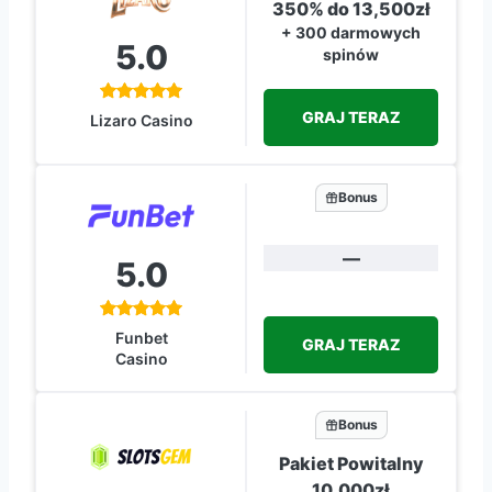
350% do 13,500zł
+ 300 darmowych
5.0
spinów
GRAJ TERAZ
Lizaro Casino
Bonus
—
5.0
Funbet
GRAJ TERAZ
Casino
Bonus
Pakiet Powitalny
10,000zł