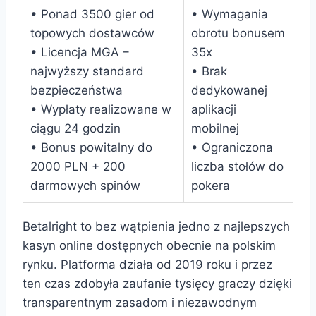
• Ponad 3500 gier od
• Wymagania
topowych dostawców
obrotu bonusem
• Licencja MGA –
35x
najwyższy standard
• Brak
bezpieczeństwa
dedykowanej
• Wypłaty realizowane w
aplikacji
ciągu 24 godzin
mobilnej
• Bonus powitalny do
• Ograniczona
2000 PLN + 200
liczba stołów do
darmowych spinów
pokera
Betalright to bez wątpienia jedno z najlepszych
kasyn online dostępnych obecnie na polskim
rynku. Platforma działa od 2019 roku i przez
ten czas zdobyła zaufanie tysięcy graczy dzięki
transparentnym zasadom i niezawodnym