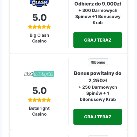
Odbierz do 9,000zł
+ 300 Darmowych
5.0
Spinów +1 Bonusowy
Krab
Big Clash
GRAJ TERAZ
Casino
Bonus
Bonus powitalny do
2,250zł
+ 250 Darmowych
5.0
Spinów + 1
bBonusowy Krab
Betalright
Casino
GRAJ TERAZ