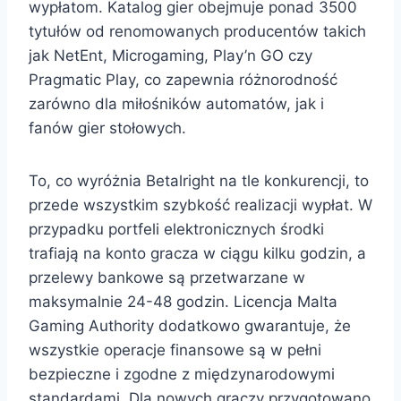
wypłatom. Katalog gier obejmuje ponad 3500
tytułów od renomowanych producentów takich
jak NetEnt, Microgaming, Play’n GO czy
Pragmatic Play, co zapewnia różnorodność
zarówno dla miłośników automatów, jak i
fanów gier stołowych.
To, co wyróżnia Betalright na tle konkurencji, to
przede wszystkim szybkość realizacji wypłat. W
przypadku portfeli elektronicznych środki
trafiają na konto gracza w ciągu kilku godzin, a
przelewy bankowe są przetwarzane w
maksymalnie 24-48 godzin. Licencja Malta
Gaming Authority dodatkowo gwarantuje, że
wszystkie operacje finansowe są w pełni
bezpieczne i zgodne z międzynarodowymi
standardami. Dla nowych graczy przygotowano