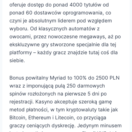
oferuje dostęp do ponad 4000 tytułów od
ponad 60 dostawców oprogramowania, co
czyni je absolutnym liderem pod względem
wyboru. Od klasycznych automatów z
owocami, przez nowoczesne megaways, aż po
ekskluzywne gry stworzone specjalnie dla tej
platformy – każdy gracz znajdzie tutaj coś dla
siebie.
Bonus powitalny Myriad to 100% do 2500 PLN
wraz z imponującą pulą 250 darmowych
spinów rozłożonych na pierwsze 5 dni po
rejestracji. Kasyno akceptuje szeroką gamę
metod płatności, w tym kryptowaluty takie jak
Bitcoin, Ethereum i Litecoin, co przyciąga
graczy ceniących dyskrecję. Jedynym minusem