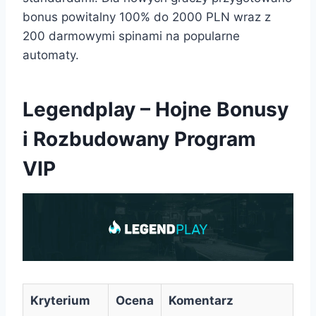
bonus powitalny 100% do 2000 PLN wraz z
200 darmowymi spinami na popularne
automaty.
Legendplay – Hojne Bonusy
i Rozbudowany Program
VIP
Kryterium
Ocena
Komentarz