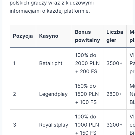
polskich graczy wraz z kluczowymi
informacjami o każdej platformie.
Bonus
Liczba
M
Pozycja
Kasyno
powitalny
gier
pł
100% do
VI
1
Betalright
2000 PLN
3500+
Pa
+ 200 FS
pr
150% do
Ma
2
Legendplay
1500 PLN
2800+
Ne
+ 100 FS
BL
100% do
VI
3
Royalistplay
1000 PLN
3200+
e
+ 150 FS
Bi