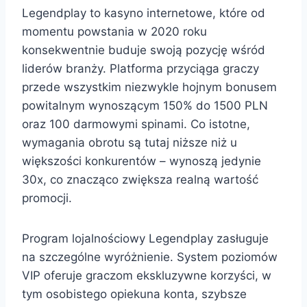
Legendplay to kasyno internetowe, które od
momentu powstania w 2020 roku
konsekwentnie buduje swoją pozycję wśród
liderów branży. Platforma przyciąga graczy
przede wszystkim niezwykle hojnym bonusem
powitalnym wynoszącym 150% do 1500 PLN
oraz 100 darmowymi spinami. Co istotne,
wymagania obrotu są tutaj niższe niż u
większości konkurentów – wynoszą jedynie
30x, co znacząco zwiększa realną wartość
promocji.
Program lojalnościowy Legendplay zasługuje
na szczególne wyróżnienie. System poziomów
VIP oferuje graczom ekskluzywne korzyści, w
tym osobistego opiekuna konta, szybsze