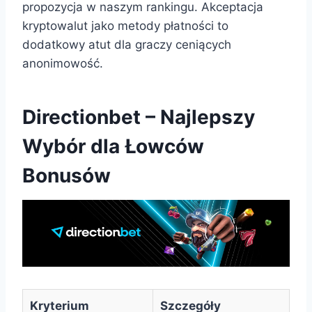
propozycja w naszym rankingu. Akceptacja
kryptowalut jako metody płatności to
dodatkowy atut dla graczy ceniących
anonimowość.
Directionbet – Najlepszy
Wybór dla Łowców
Bonusów
Kryterium
Szczegóły