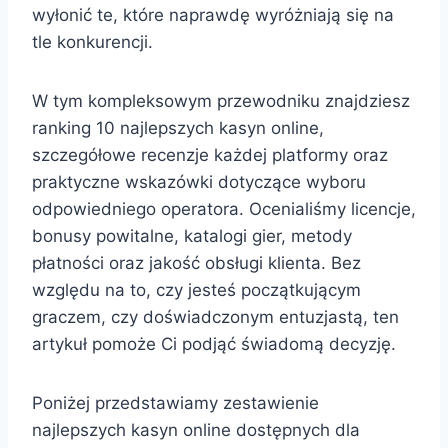
wyłonić te, które naprawdę wyróżniają się na
tle konkurencji.
W tym kompleksowym przewodniku znajdziesz
ranking 10 najlepszych kasyn online,
szczegółowe recenzje każdej platformy oraz
praktyczne wskazówki dotyczące wyboru
odpowiedniego operatora. Ocenialiśmy licencje,
bonusy powitalne, katalogi gier, metody
płatności oraz jakość obsługi klienta. Bez
względu na to, czy jesteś początkującym
graczem, czy doświadczonym entuzjastą, ten
artykuł pomoże Ci podjąć świadomą decyzję.
Poniżej przedstawiamy zestawienie
najlepszych kasyn online dostępnych dla